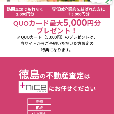
訪問査定でもれなく
専任媒介契約を結ばれた方に
円分
＋
円分
2,000
3,000
5,000
カード最大
円分
QUO
プレゼント！
※QUOカード（5,000円）のプレゼントは、
当サイトからご予約いただいた方限定の
特典になります。
徳島
不動産査定
の
は
にお任せください
売却
相続
住み替え