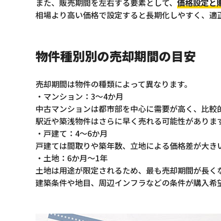
また、販売期間を左右する要素として、
価格設定と
相場より高い価格で設定すると長期化しやすく、適
物件種別別の売却期間の目安
売却期間は物件の種類によって異なります。
・マンション：3〜4か月
中古マンションは都市部を中心に需要が高く、比較
駅近や築浅物件はさらに早く売れる可能性がありま
・戸建て：4〜6か月
戸建ては間取りや築年数、立地による価格差が大き
・土地：6か月〜1年
土地は用途が限定されるため、最も売却期間が長く
建築条件や地目、周辺インフラなどの条件が購入希