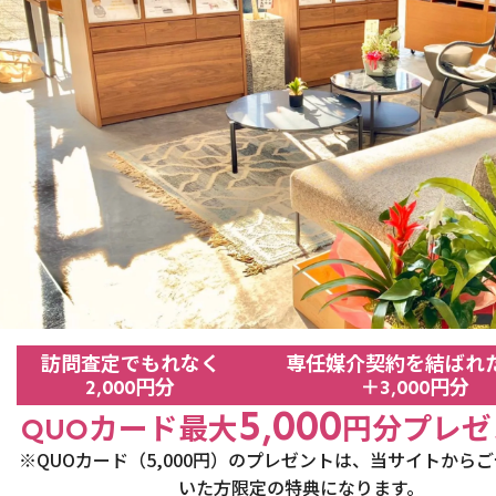
訪問査定でもれなく
専任媒介契約を結ばれ
円分
＋
円分
2,000
3,000
5,000
カード最大
円分
プレゼ
QUO
※QUOカード（5,000円）のプレゼントは、
当サイトからご
いた方限定の
特典になります。