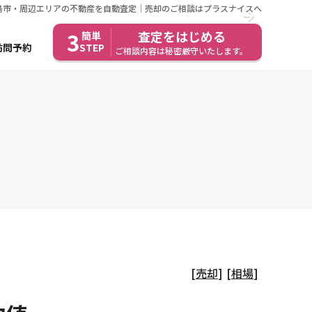
徳島市・周辺エリアの不動産を自動査定｜売却のご相談はプラスナイスへ
3
査定をはじめる
簡単
訪問予約
STEP
ご相談内容は秘密厳守いたします。
[
売却
]
[
相場
]