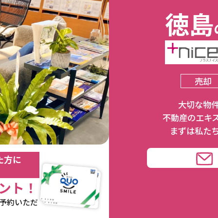
徳島
売却
⼤切な物
不動産のエキ
まずは私た
た方に
ント！
予約いただ